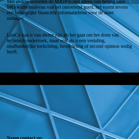
Met andere woorden de MJOP is niet alleen van belang voor
het kwaliteitsniveau van het onroerend goed, het vormt tevens
een belangrijke financiële informatiebron voor de asset
manager.
LonCe kan u van dienst zijn als het gaat om het doen van
technisch onderzoek, maar ook als u een vertaling,
onafhankelijke toelichting, beoordeling of second opinion nodig
heeft.
Neem contact op