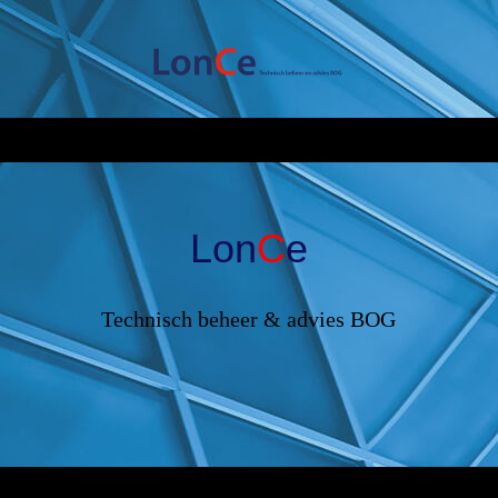
Lon
C
e
Technisch beheer & advies BOG