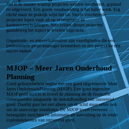
Het is de manier waarop projecten worden voorbereid, gepland
en uitgevoerd. Een goede voorbereiding is het halve werk. Erg
cliché maar de praktijk wijst het uit. Slecht voorbereide
projecten lopen vaak uit op vertragingen en
kostenoverschrijdingen. Niet zelden dienen projecten
gaandeweg het traject te worden bijgesteld.
Organisatie- en improvisatietalent zijn vaardigheden die een
professionele projectmanager kenmerken en een project tot een
succes maken.
MJOP – Meer Jaren Onderhoud
Planning
Goed gebouwbeheer begint met een goed opgebouwde Meer
Jaren OnderhoudsPlanning (MJOP). Een goed ingerichte
MJOP geeft inzicht in zowel de planning als de financiële
consequenties aangaande de instandhouding van onroerend
goed. Daarbij gaat het niet alleen om de schil maar zeker ook
om de aanwezige installaties. De MJOP levert eveneens
belangrijke inzichten en informatie als aanvulling op de totale
exploitatiekosten van onroerend goed.