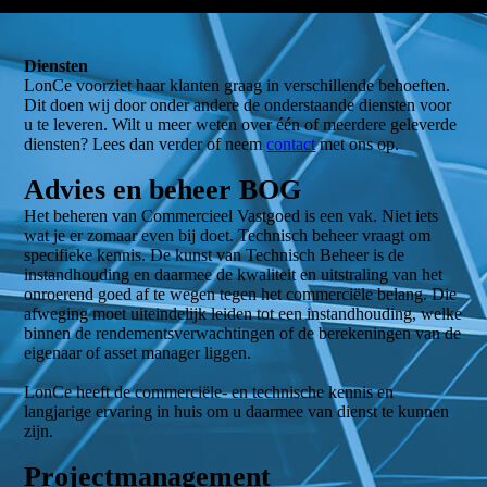
Diensten
LonCe voorziet haar klanten graag in verschillende behoeften.
Dit doen wij door onder andere de onderstaande diensten voor
u te leveren. Wilt u meer weten over één of meerdere geleverde
diensten? Lees dan verder of neem
contact
met ons op.
Advies en beheer BOG
Het beheren van Commercieel Vastgoed is een vak. Niet iets
wat je er zomaar even bij doet. Technisch beheer vraagt om
specifieke kennis. De kunst van Technisch Beheer is de
instandhouding en daarmee de kwaliteit en uitstraling van het
onroerend goed af te wegen tegen het commerciële belang. Die
afweging moet uiteindelijk leiden tot een instandhouding, welke
binnen de rendementsverwachtingen of de berekeningen van de
eigenaar of asset manager liggen.
LonCe heeft de commerciële- en technische kennis en
langjarige ervaring in huis om u daarmee van dienst te kunnen
zijn.
Projectmanagement